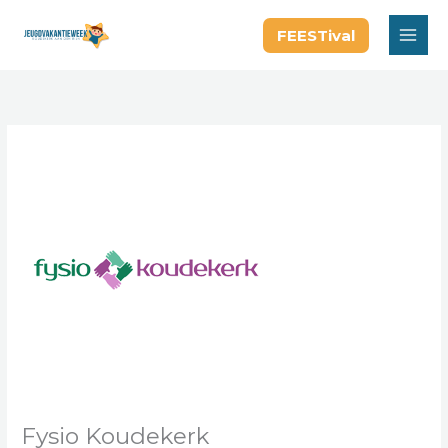
Ga
FEESTival
naar
de
inhoud
Fysio Koudekerk