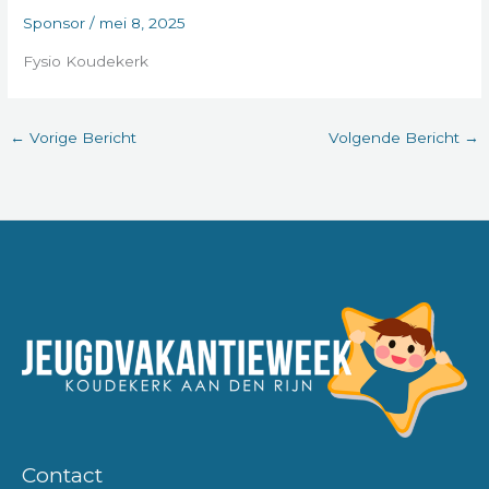
Sponsor
/
mei 8, 2025
Fysio Koudekerk
←
Vorige Bericht
Volgende Bericht
→
Contact