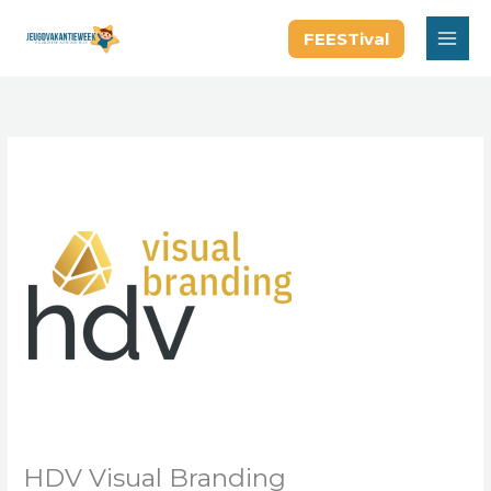
Ga
FEESTival
naar
de
inhoud
HDV Visual Branding