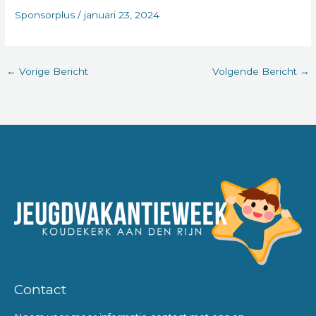
Sponsorplus
/
januari 23, 2024
←
Vorige Bericht
Volgende Bericht
→
Contact