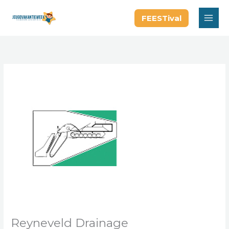
Ga
FEESTival
naar
de
inhoud
Reyneveld Drainage