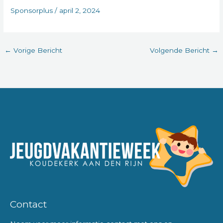
Sponsorplus
/
april 2, 2024
←
Vorige Bericht
Volgende Bericht
→
Contact