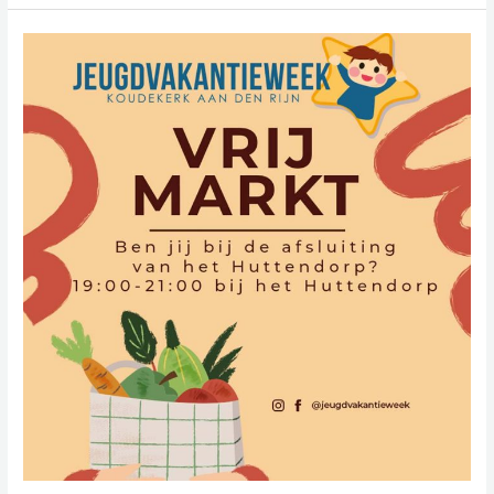
Dia
de
Venta
(Vrijmarkt)