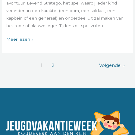
avontuur. Levend Stratego, het spel waarbij ieder kind
verandert in een karakter (een bom, een soldaat, een
kapitein of een generaal) en onderdeel uit zal maken van
het rode of blauwe leger. Tijdens dit spel zullen
Meer lezen »
1
2
Volgende
→