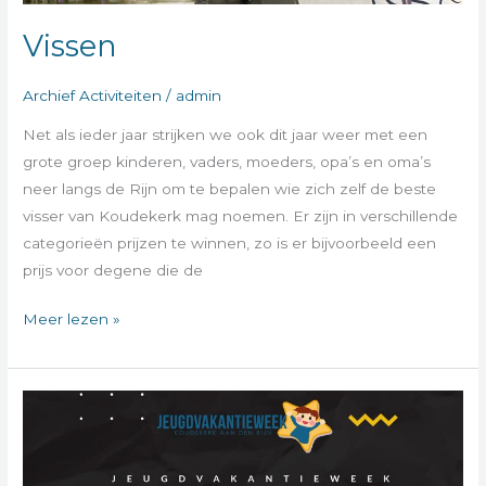
Vissen
Archief Activiteiten
/
admin
Net als ieder jaar strijken we ook dit jaar weer met een
grote groep kinderen, vaders, moeders, opa’s en oma’s
neer langs de Rijn om te bepalen wie zich zelf de beste
visser van Koudekerk mag noemen. Er zijn in verschillende
categorieën prijzen te winnen, zo is er bijvoorbeeld een
prijs voor degene die de
Meer lezen »
Poldersport