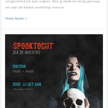
omgevormd tot een wapen. Ben jij sterk en lenig genoeg
om aan de karate workshop mee te
Meer lezen »
Spooktocht